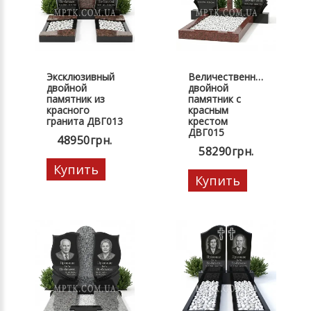
Эксклюзивный
Величественный
двойной
двойной
памятник из
памятник с
красного
красным
гранита ДВГ013
крестом
ДВГ015
48950грн.
58290грн.
Купить
Купить