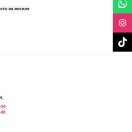
сто на могиле
4,
9-50
3-63