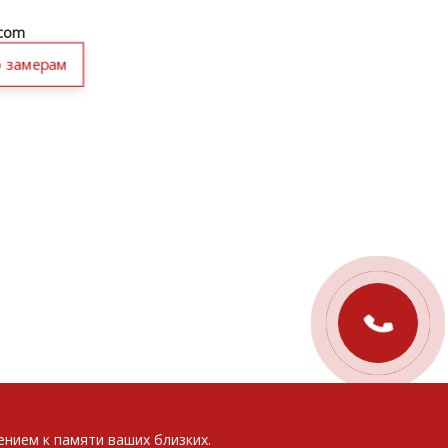
.com
о замерам
нием к памяти ваших близких.