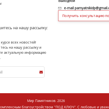
Выходной
ы
e-mail
pamyatnikidp@gmail
Получить консультацию п
итесь на нашу рассылку:
 курсе всех новостей!
тесь на нашу рассылку и
те актуальную информацию
.
Мир Памятников. 2026
комплексным благоустройством "ПОД КЛЮЧ". С любовью и уваже