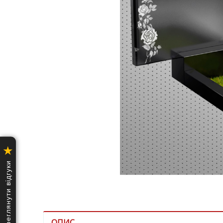
★
Переглянути відгуки
ОПИС