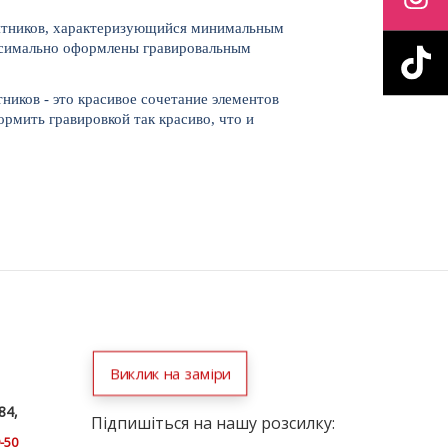
амятников, характеризующийся минимальным
аксимально оформлены гравировальным
иков - это красивое сочетание элементов
рмить гравировкой так красиво, что и
Виклик на заміри
84,
Підпишіться на нашу розсилку:
9-50