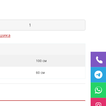
шика
100 см
60 см