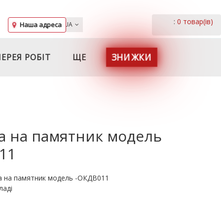
:
0 товар(ів)
Наша адреса
UA
ЗНИЖКИ
ЕРЕЯ РОБІТ
ЩЕ
а на памятник модель
011
а на памятник модель -ОКДВ011
ладі