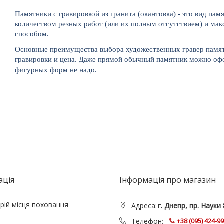
Памятники с гравировкой из гранита (окантовка) - это вид п
количеством резных работ (или их полным отсутствием) и м
способом.
Основные преимущества выбора художественных гравер памятн
гравировки и цена. Даже прямой обычный памятник можно офо
фигурных форм не надо.
ація
Інформація про магазин
рій місця поховання
Адреса:
г. Днепр, пр. Науки 
Телефон:
+38 (095) 424-9